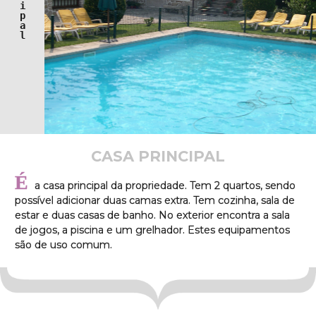
i
p
a
l 
CASA PRINCIPAL
É
a casa principal da propriedade. Tem 2 quartos, sendo
possível adicionar duas camas extra. Tem cozinha, sala de
estar e duas casas de banho. No exterior encontra a sala
de jogos, a piscina e um grelhador. Estes equipamentos
são de uso comum.