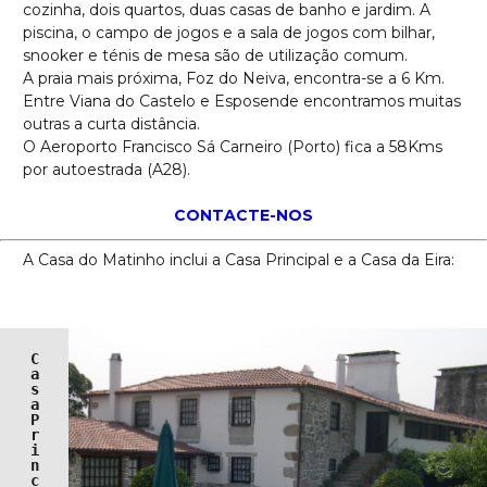
cozinha, dois quartos, duas casas de banho e jardim. A
piscina, o campo de jogos e a sala de jogos com bilhar,
snooker e ténis de mesa são de utilização comum.
A praia mais próxima, Foz do Neiva, encontra-se a 6 Km.
Entre Viana do Castelo e Esposende encontramos muitas
outras a curta distância.
O Aeroporto Francisco Sá Carneiro (Porto) fica a 58Kms
por autoestrada (A28).
CONTACTE-NOS
A Casa do Matinho inclui a Casa Principal e a Casa da Eira:
C
a
s
a 
P
r
i
n
c