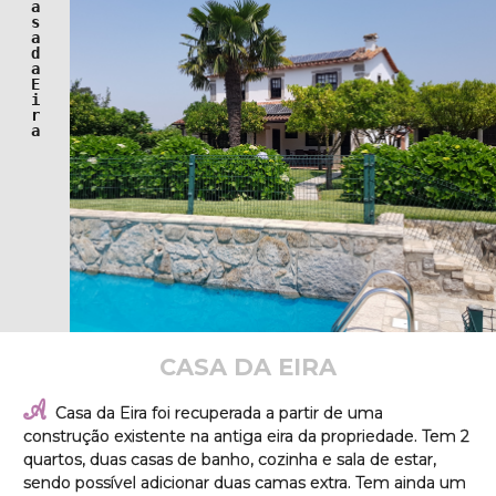
a
s
a 
d
a 
E
i
r
a 
CASA DA EIRA
A
Casa da Eira foi recuperada a partir de uma
construção existente na antiga eira da propriedade. Tem 2
quartos, duas casas de banho, cozinha e sala de estar,
sendo possível adicionar duas camas extra. Tem ainda um