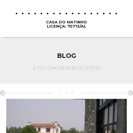
CASA DO MATINHO
LICENÇA: 75713/AL
BLOG
// YOU CAN VIEW BLOG POSTS
xxx